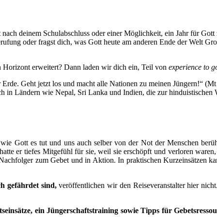
it nach deinem Schulabschluss oder einer Möglichkeit, ein Jahr für Gott
erufung oder fragst dich, was Gott heute am anderen Ende der Welt Gro
n Horizont erweitert? Dann laden wir dich ein, Teil von
experience to g
r Erde. Geht jetzt los und macht alle Nationen zu meinen Jüngern!“ (
uch in Ländern wie Nepal, Sri Lanka und Indien, die zur hinduistischen
 wie Gott es tut und uns auch selber von der Not der Menschen berü
te er tiefes Mitgefühl für sie, weil sie erschöpft und verloren waren
 Nachfolger zum Gebet und in Aktion. In praktischen Kurzeinsätzen ka
h gefährdet sind,
veröffentlichen wir den Reiseveranstalter hier nich
seinsätze, ein Jüngerschaftstraining sowie Tipps für Gebetsressou